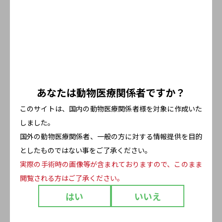
シリコンボールの滅菌について
シリコンボールを洗浄
オートクレーブでの滅菌前に、シリコンボールを洗剤（市販の台
所用洗剤で問題ありません）で洗浄し、それから洗剤を水道水で
あなたは
動物医療関係者ですか？
良く洗い流します。洗浄後すぐに、オートクレーブ用の滅菌バッ
クに入れます。
このサイトは、国内の動物医療関係者様を対象に作成いた
しました。
オートクレーブ滅菌
国外の動物医療関係者、一般の方に対する情報提供を
目的
シリコンボールは使用前にオートクレーブ滅菌を実施します。
としたものではない事をご了承ください。
※製品を繰り返しオートクレーブで処理した場合、 まれに変
実際の手術時の画像等が含まれておりますので、このまま
色・砕け・ヒビ割れのような現象が発生する可能性がありま
す。そのような現象を確認した場合は製品を破棄してくださ
閲覧される方はご了承ください。
い。
はい
いいえ
※ カティーナ社製シリコンボール挿入器（カーター氏スフィア
挿入器）を取り扱っております。