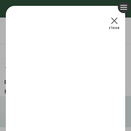
動物医療関係者様専用サイト
犬猫の目に関する医療器具・コンタクトとサプリメント
メニわん
シリコンボール
眼内義眼用のシリコンボールです。
13種類のサイズを取り
揃えております。