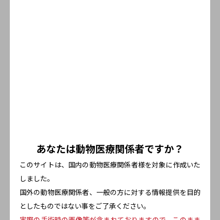
ご注意ください
◆個包装を開封した後は、なるべく早くご使用ください。
◆本製品は使い切りです。繰り返しのご使用はおやめくだ
さい。
◆本製品は水に溶けませんので、トレイに流さないでくだ
さい。
◆コットンに黄色又は黒色の斑点状のものが見つかること
あなたは
動物医療関係者ですか？
がありますが、これは綿の実殻ですので、使用上での心
配はありません。
このサイトは、国内の動物医療関係者様を対象に作成いた
しました。
国外の動物医療関係者、一般の方に対する情報提供を
目的
としたものではない事をご了承ください。
内容量
実際の手術時の画像等が含まれておりますので、このまま