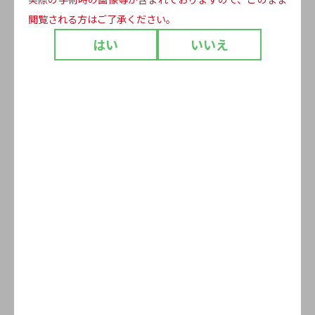
閲覧される方はご了承ください。
16包入
100包入
はい
いいえ
仕様
6cm×7.5cm 仕上り/2ッ折
よくあるご質問
Q1.
有効期限はありますか？
Q2.
箱や製品に印字されている番号は何です